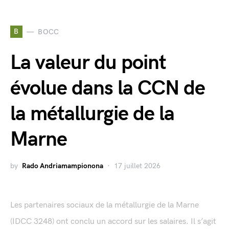
B
BOCC
La valeur du point
évolue dans la CCN de
la métallurgie de la
Marne
by
Rado Andriamampionona
17 juillet 2026
Les partenaires sociaux de la métallurgie de la Marne
(IDCC 3248) ont conclu un accord sur les salaires. Il s’agit