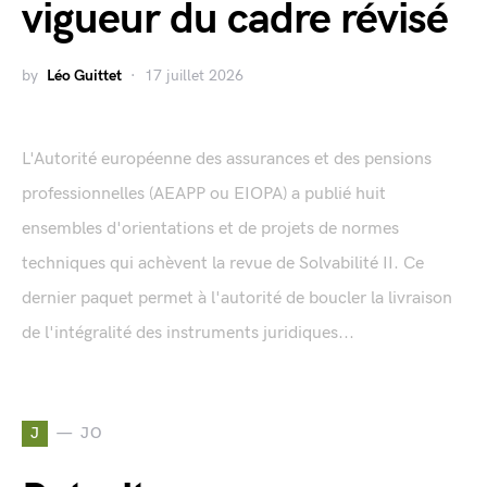
vigueur du cadre révisé
by
Léo Guittet
17 juillet 2026
L'Autorité européenne des assurances et des pensions
professionnelles (AEAPP ou EIOPA) a publié huit
ensembles d'orientations et de projets de normes
techniques qui achèvent la revue de Solvabilité II. Ce
dernier paquet permet à l'autorité de boucler la livraison
de l'intégralité des instruments juridiques...
J
JO