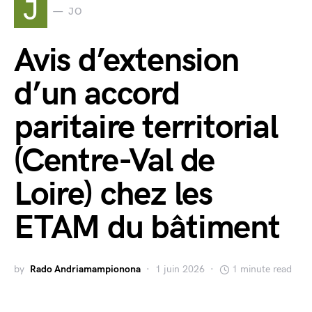
J
JO
Avis d’extension
d’un accord
paritaire territorial
(Centre-Val de
Loire) chez les
ETAM du bâtiment
by
Rado Andriamampionona
1 juin 2026
1 minute read