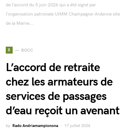
de l’accord du 5 juin 2026 qui a été signé par
l’organisation patronale UIMM Champagne-Ardenne site
de la Marne...
B
BOCC
L’accord de retraite
chez les armateurs de
services de passages
d’eau reçoit un avenant
by
Rado Andriamampionona
17 juillet 2026