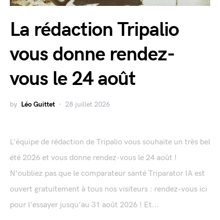
La rédaction Tripalio
vous donne rendez-
vous le 24 août
by
Léo Guittet
28 juillet 2026
L'équipe de rédaction de Tripalio vous souhaite un très bel
été 2026 et vous donne rendez-vous le 24 août !
N'oubliez pas que le comparateur santé Triparator IA est
ouvert gratuitement à tous nos visiteurs : rendez-vous ici
pour l'essayer jusqu'au 31 août 2026 ! Et...