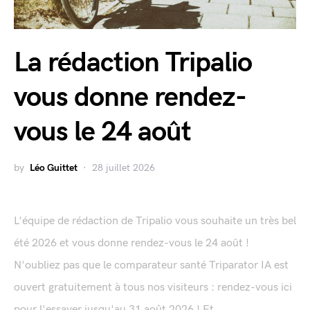
La rédaction Tripalio
vous donne rendez-
vous le 24 août
by
Léo Guittet
28 juillet 2026
L'équipe de rédaction de Tripalio vous souhaite un très bel
été 2026 et vous donne rendez-vous le 24 août !
N'oubliez pas que le comparateur santé Triparator IA est
ouvert gratuitement à tous nos visiteurs : rendez-vous ici
pour l'essayer jusqu'au 31 août 2026 ! Et...