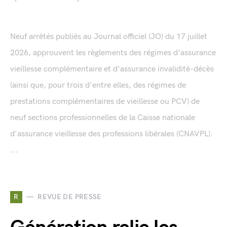
Neuf arrêtés publiés au Journal officiel (JO) du 17 juillet
2026, approuvent les règlements des régimes d'assurance
vieillesse complémentaire et d'assurance invalidité-décès
(ainsi que, pour trois d'entre elles, des régimes de
prestations complémentaires de vieillesse ou PCV) de
neuf sections professionnelles de la Caisse nationale
d'assurance vieillesse des professions libérales (CNAVPL).
...
R
REVUE DE PRESSE