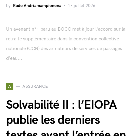
by
Rado Andriamampionona
17 juillet 2026
Un avenant n°1 paru au BOCC met à jour l'accord sur la
retraite supplémentaire dans la convention collective
nationale (CCN) des armateurs de services de passages
d’eau...
A
ASSURANCE
Solvabilité II : l’EIOPA
publie les derniers
textes avant l’entrée en