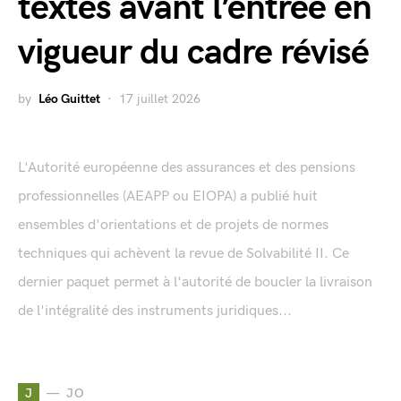
textes avant l’entrée en
vigueur du cadre révisé
by
Léo Guittet
17 juillet 2026
L'Autorité européenne des assurances et des pensions
professionnelles (AEAPP ou EIOPA) a publié huit
ensembles d'orientations et de projets de normes
techniques qui achèvent la revue de Solvabilité II. Ce
dernier paquet permet à l'autorité de boucler la livraison
de l'intégralité des instruments juridiques...
J
JO