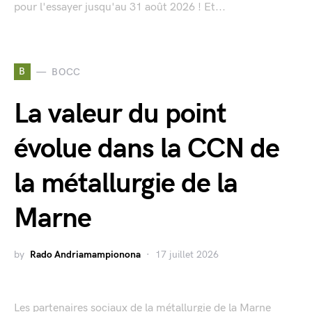
pour l'essayer jusqu'au 31 août 2026 ! Et...
B
BOCC
La valeur du point
évolue dans la CCN de
la métallurgie de la
Marne
by
Rado Andriamampionona
17 juillet 2026
Les partenaires sociaux de la métallurgie de la Marne