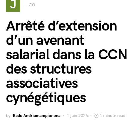
J
JO
Arrêté d’extension
d’un avenant
salarial dans la CCN
des structures
associatives
cynégétiques
by
Rado Andriamampionona
1 juin 2026
1 minute read