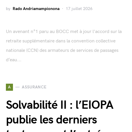
by
Rado Andriamampionona
17 juillet 2026
Un avenant n°1 paru au BOCC met à jour l'accord sur la
retraite supplémentaire dans la convention collective
nationale (CCN) des armateurs de services de passages
d’eau...
A
ASSURANCE
Solvabilité II : l’EIOPA
publie les derniers