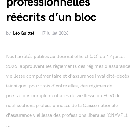
professionnelles
réécrits d’un bloc
by
Léo Guittet
17 juillet 2026
Neuf arrêtés publiés au Journal officiel (JO) du 17 juillet
2026, approuvent les règlements des régimes d'assurance
vieillesse complémentaire et d'assurance invalidité-décès
(ainsi que, pour trois d'entre elles, des régimes de
prestations complémentaires de vieillesse ou PCV) de
neuf sections professionnelles de la Caisse nationale
d'assurance vieillesse des professions libérales (CNAVPL).
...