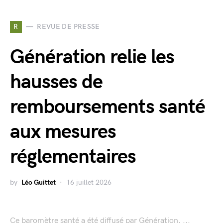
R
REVUE DE PRESSE
Génération relie les
hausses de
remboursements santé
aux mesures
réglementaires
by
Léo Guittet
16 juillet 2026
Ce baromètre santé a été diffusé par Génération. ...