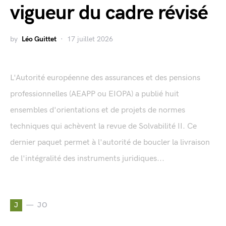
vigueur du cadre révisé
by
Léo Guittet
17 juillet 2026
L'Autorité européenne des assurances et des pensions
professionnelles (AEAPP ou EIOPA) a publié huit
ensembles d'orientations et de projets de normes
techniques qui achèvent la revue de Solvabilité II. Ce
dernier paquet permet à l'autorité de boucler la livraison
de l'intégralité des instruments juridiques...
J
JO