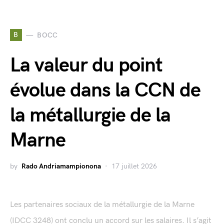
B
BOCC
La valeur du point
évolue dans la CCN de
la métallurgie de la
Marne
by
Rado Andriamampionona
17 juillet 2026
Les partenaires sociaux de la métallurgie de la Marne
(IDCC 3248) ont conclu un accord sur les salaires. Il s’agit