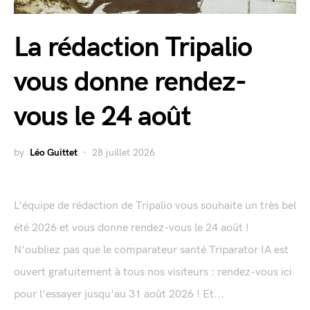
La rédaction Tripalio
vous donne rendez-
vous le 24 août
by
Léo Guittet
28 juillet 2026
L'équipe de rédaction de Tripalio vous souhaite un très bel
été 2026 et vous donne rendez-vous le 24 août !
N'oubliez pas que le comparateur santé Triparator IA est
ouvert gratuitement à tous nos visiteurs : rendez-vous ici
pour l'essayer jusqu'au 31 août 2026 ! Et...