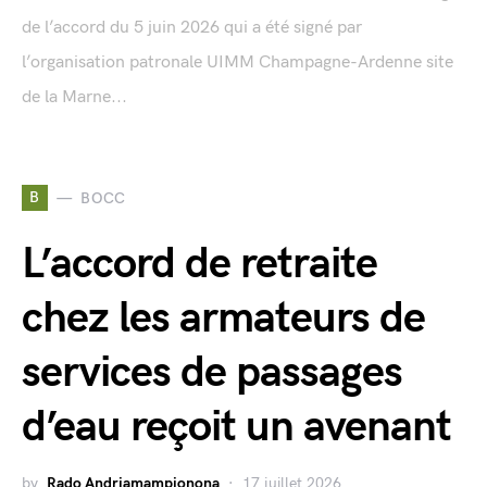
de l’accord du 5 juin 2026 qui a été signé par
l’organisation patronale UIMM Champagne-Ardenne site
de la Marne...
B
BOCC
L’accord de retraite
chez les armateurs de
services de passages
d’eau reçoit un avenant
by
Rado Andriamampionona
17 juillet 2026