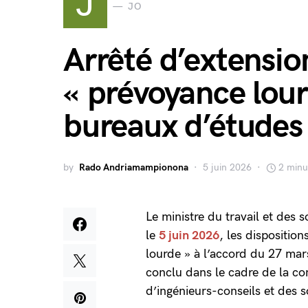
J
JO
Arrêté d’extensio
« prévoyance lou
bureaux d’études
by
Rado Andriamampionona
5 juin 2026
2 minu
Le ministre du travail et des 
le
5 juin 2026
, les dispositions
lourde » à l’accord du 27 ma
conclu dans le cadre de la co
d’ingénieurs-conseils et des s