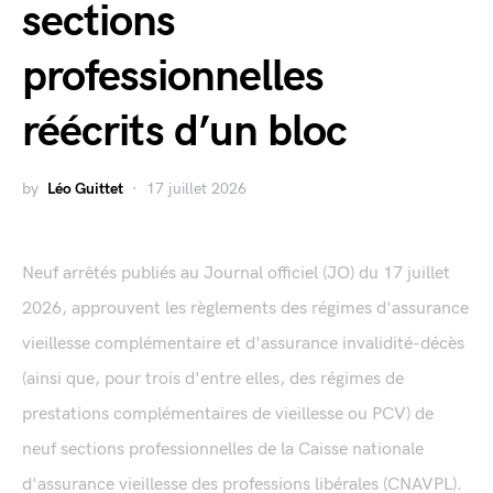
sections
professionnelles
réécrits d’un bloc
by
Léo Guittet
17 juillet 2026
Neuf arrêtés publiés au Journal officiel (JO) du 17 juillet
2026, approuvent les règlements des régimes d'assurance
vieillesse complémentaire et d'assurance invalidité-décès
(ainsi que, pour trois d'entre elles, des régimes de
prestations complémentaires de vieillesse ou PCV) de
neuf sections professionnelles de la Caisse nationale
d'assurance vieillesse des professions libérales (CNAVPL).