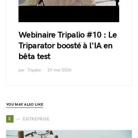
Webinaire Tripalio #10 : Le
Triparator boosté à l'IA en
bêta test
par
Tripalio
29 mai 2026
YOU MAY ALSO LIKE
E
ENTREPRISE