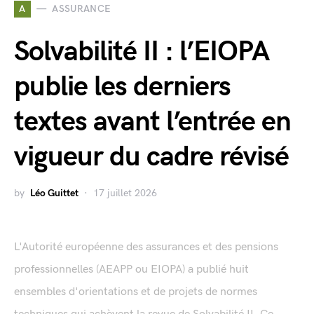
A
ASSURANCE
Solvabilité II : l’EIOPA
publie les derniers
textes avant l’entrée en
vigueur du cadre révisé
by
Léo Guittet
17 juillet 2026
L'Autorité européenne des assurances et des pensions
professionnelles (AEAPP ou EIOPA) a publié huit
ensembles d'orientations et de projets de normes