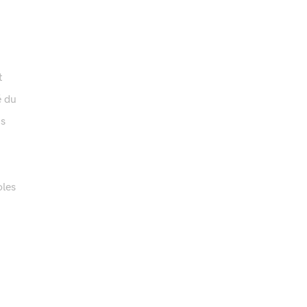
t
é du
ns
oles