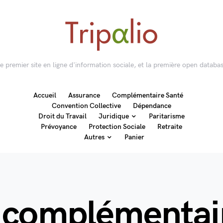
 le premier site en ligne d'information sociale, et la première open databas
Accueil
Assurance
Complémentaire Santé
Convention Collective
Dépendance
Droit du Travail
Juridique
Paritarisme
Prévoyance
Protection Sociale
Retraite
Autres
Panier
 complémentai