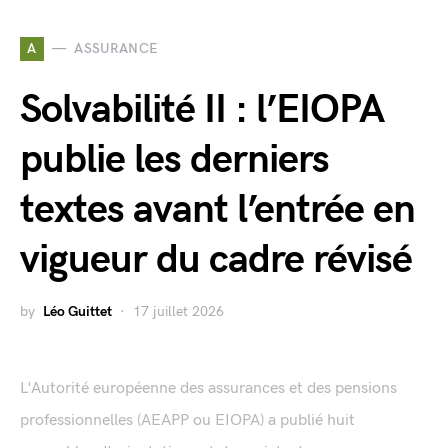
A
ASSURANCE
Solvabilité II : l’EIOPA
publie les derniers
textes avant l’entrée en
vigueur du cadre révisé
by
Léo Guittet
17 juillet 2026
L'Autorité européenne des assurances et des pensions
professionnelles (AEAPP ou EIOPA) a publié huit