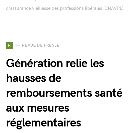
d'assurance vieillesse des professions libérales (CNAVPL).
...
R
REVUE DE PRESSE
Génération relie les
hausses de
remboursements santé
aux mesures
réglementaires