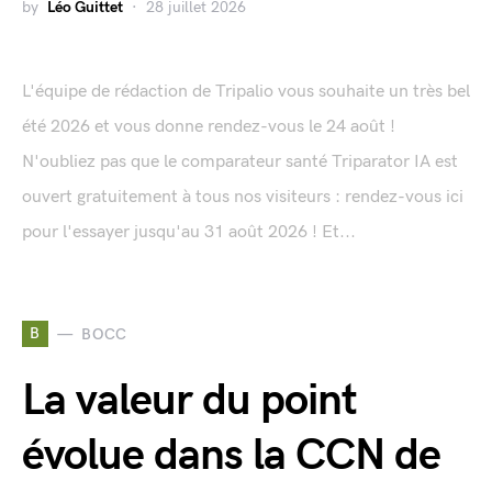
by
Léo Guittet
28 juillet 2026
L'équipe de rédaction de Tripalio vous souhaite un très bel
été 2026 et vous donne rendez-vous le 24 août !
N'oubliez pas que le comparateur santé Triparator IA est
ouvert gratuitement à tous nos visiteurs : rendez-vous ici
pour l'essayer jusqu'au 31 août 2026 ! Et...
B
BOCC
La valeur du point
évolue dans la CCN de