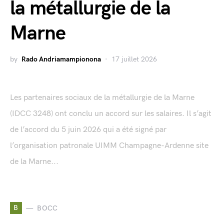
la métallurgie de la
Marne
by
Rado Andriamampionona
17 juillet 2026
Les partenaires sociaux de la métallurgie de la Marne
(IDCC 3248) ont conclu un accord sur les salaires. Il s’agit
de l’accord du 5 juin 2026 qui a été signé par
l’organisation patronale UIMM Champagne-Ardenne site
de la Marne...
B
BOCC