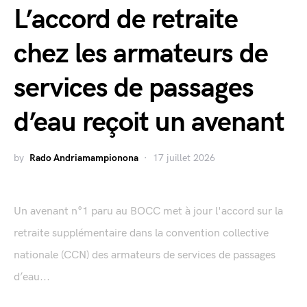
L’accord de retraite
chez les armateurs de
services de passages
d’eau reçoit un avenant
by
Rado Andriamampionona
17 juillet 2026
Un avenant n°1 paru au BOCC met à jour l'accord sur la
retraite supplémentaire dans la convention collective
nationale (CCN) des armateurs de services de passages
d’eau...