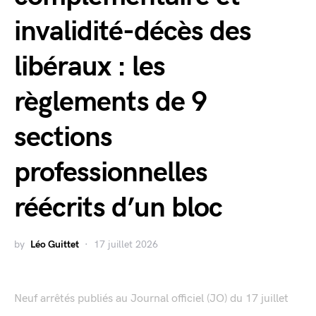
invalidité-décès des
libéraux : les
règlements de 9
sections
professionnelles
réécrits d’un bloc
by
Léo Guittet
17 juillet 2026
Neuf arrêtés publiés au Journal officiel (JO) du 17 juillet