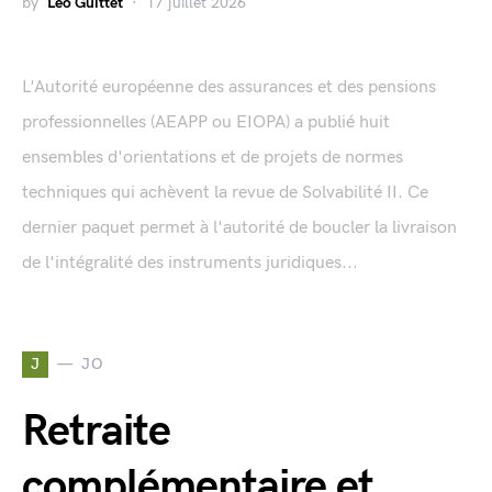
by
Léo Guittet
17 juillet 2026
L'Autorité européenne des assurances et des pensions
professionnelles (AEAPP ou EIOPA) a publié huit
ensembles d'orientations et de projets de normes
techniques qui achèvent la revue de Solvabilité II. Ce
dernier paquet permet à l'autorité de boucler la livraison
de l'intégralité des instruments juridiques...
J
JO
Retraite
complémentaire et