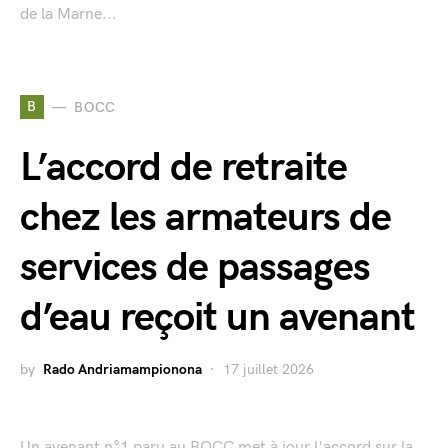
de la Marne...
B
BOCC
L’accord de retraite
chez les armateurs de
services de passages
d’eau reçoit un avenant
by
Rado Andriamampionona
17 juillet 2026
Un avenant n°1 paru au BOCC met à jour l'accord sur la