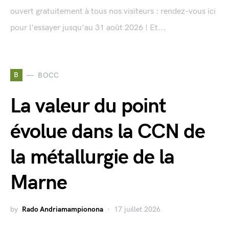
ouvert gratuitement à tous nos visiteurs : rendez-vous ici
pour l'essayer jusqu'au 31 août 2026 ! Et...
B
BOCC
La valeur du point
évolue dans la CCN de
la métallurgie de la
Marne
by
Rado Andriamampionona
17 juillet 2026