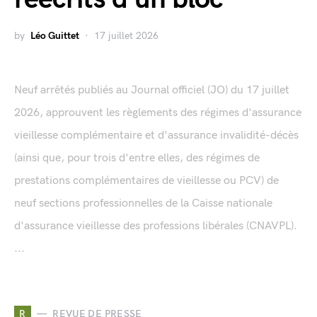
by
Léo Guittet
17 juillet 2026
Neuf arrêtés publiés au Journal officiel (JO) du 17 juillet
2026, approuvent les règlements des régimes d'assurance
vieillesse complémentaire et d'assurance invalidité-décès
(ainsi que, pour trois d'entre elles, des régimes de
prestations complémentaires de vieillesse ou PCV) de
neuf sections professionnelles de la Caisse nationale
d'assurance vieillesse des professions libérales (CNAVPL).
...
R
REVUE DE PRESSE