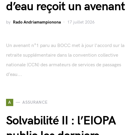
d’eau reçoit un avenant
by
Rado Andriamampionona
17 juillet 2026
Un avenant n°1 paru au BOCC met à jour l'accord sur la
retraite supplémentaire dans la convention collective
nationale (CCN) des armateurs de services de passages
d’eau...
A
ASSURANCE
Solvabilité II : l’EIOPA