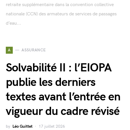
retraite supplémentaire dans la convention collective
nationale (CCN) des armateurs de services de passages
d’eau...
A
ASSURANCE
Solvabilité II : l’EIOPA
publie les derniers
textes avant l’entrée en
vigueur du cadre révisé
by
Léo Guittet
17 juillet 2026