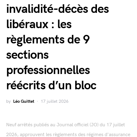
invalidité-décès des
libéraux : les
règlements de 9
sections
professionnelles
réécrits d’un bloc
by
Léo Guittet
17 juillet 2026
Neuf arrêtés publiés au Journal officiel (JO) du 17 juillet
2026, approuvent les règlements des régimes d'assurance