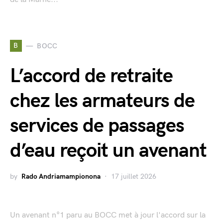
B
BOCC
L’accord de retraite
chez les armateurs de
services de passages
d’eau reçoit un avenant
by
Rado Andriamampionona
17 juillet 2026
Un avenant n°1 paru au BOCC met à jour l'accord sur la