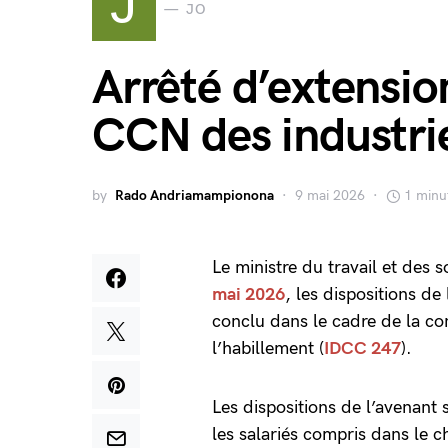
J
JO
Arrêté d’extensio
CCN des industri
by
Rado Andriamampionona
9 mai 2026
1 minu
Le ministre du travail et des 
mai 2026
, les dispositions de 
conclu dans le cadre de la con
l’habillement (
IDCC 247
).
Les dispositions de l’avenant
les salariés compris dans le c