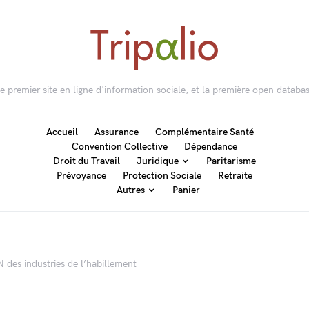
 le premier site en ligne d'information sociale, et la première open databas
Accueil
Assurance
Complémentaire Santé
Convention Collective
Dépendance
Droit du Travail
Juridique
Paritarisme
Prévoyance
Protection Sociale
Retraite
Autres
Panier
 des industries de l’habillement