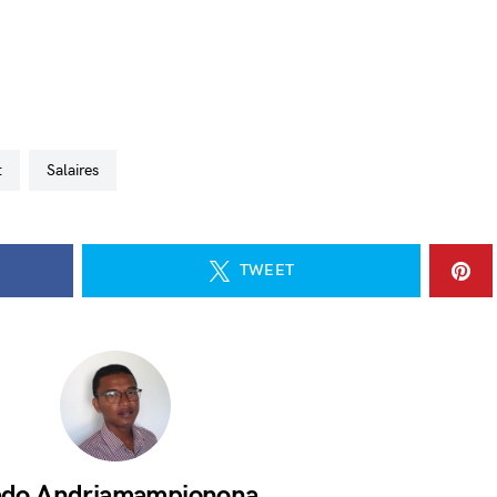
t
salaires
TWEET
do Andriamampionona