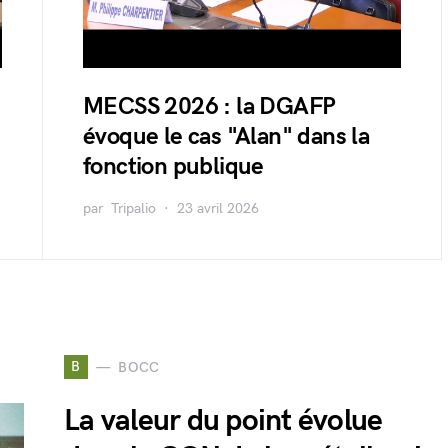
MECSS 2026 : la DGAFP
évoque le cas "Alan" dans la
fonction publique
par
Tripalio
23 avril 2026
B
BOCC
La valeur du point évolue