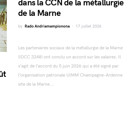
dans la CCN de la métallurgie
de la Marne
by
Rado Andriamampionona
17 juillet 2026
Les partenaires sociaux de la métallurgie de la Marne
(IDCC 3248) ont conclu un accord sur les salaires. Il
s’agit de l’accord du 5 juin 2026 qui a été signé par
ût
l’organisation patronale UIMM Champagne-Ardenne
site de la Marne...