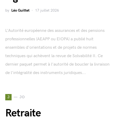
by
Léo Guittet
17 juillet 2026
L'Autorité européenne des assurances et des pensions
professionnelles (AEAPP ou EIOPA) a publié huit
ensembles d'orientations et de projets de normes
techniques qui achèvent la revue de Solvabilité II. Ce
dernier paquet permet à l'autorité de boucler la livraison
de l'intégralité des instruments juridiques...
J
JO
Retraite