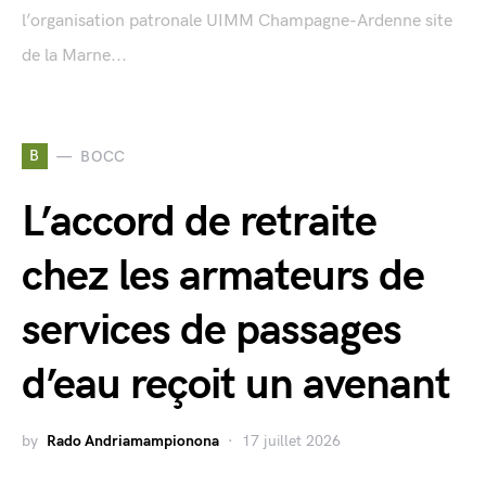
l’organisation patronale UIMM Champagne-Ardenne site
de la Marne...
B
BOCC
L’accord de retraite
chez les armateurs de
services de passages
d’eau reçoit un avenant
by
Rado Andriamampionona
17 juillet 2026