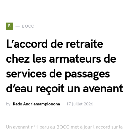
B
BOCC
L’accord de retraite
chez les armateurs de
services de passages
d’eau reçoit un avenant
by
Rado Andriamampionona
17 juillet 2026
Un avenant n°1 paru au BOCC met à jour l'accord sur la