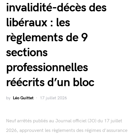
invalidité-décès des
libéraux : les
règlements de 9
sections
professionnelles
réécrits d’un bloc
by
Léo Guittet
17 juillet 2026
Neuf arrêtés publiés au Journal officiel (JO) du 17 juillet
2026, approuvent les règlements des régimes d'assurance