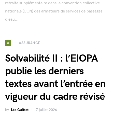
retraite supplémentaire dans la convention collective
nationale (CCN) des armateurs de services de passages
d’eau...
A
ASSURANCE
Solvabilité II : l’EIOPA
publie les derniers
textes avant l’entrée en
vigueur du cadre révisé
by
Léo Guittet
17 juillet 2026