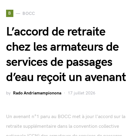
B
BOCC
L’accord de retraite
chez les armateurs de
services de passages
d’eau reçoit un avenant
by
Rado Andriamampionona
17 juillet 2026
Un avenant n°1 paru au BOCC met à jour l'accord sur la
retraite supplémentaire dans la convention collective