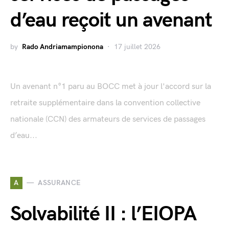
d’eau reçoit un avenant
by
Rado Andriamampionona
17 juillet 2026
Un avenant n°1 paru au BOCC met à jour l'accord sur la
retraite supplémentaire dans la convention collective
nationale (CCN) des armateurs de services de passages
d’eau...
A
ASSURANCE
Solvabilité II : l’EIOPA