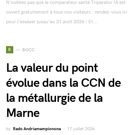
N'oubliez pas que le comparateur santé Triparator IA est
ouvert gratuitement à tous nos visiteurs : rendez-vous ici
pour l'essayer jusqu'au 31 août 2026 ! Et...
B
BOCC
La valeur du point
évolue dans la CCN de
la métallurgie de la
Marne
by
Rado Andriamampionona
17 juillet 2026