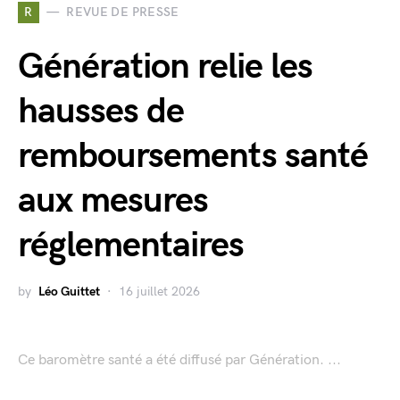
R
REVUE DE PRESSE
Génération relie les
hausses de
remboursements santé
aux mesures
réglementaires
by
Léo Guittet
16 juillet 2026
Ce baromètre santé a été diffusé par Génération. ...