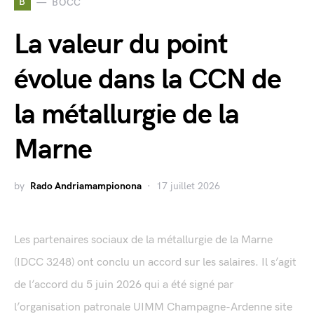
B
BOCC
La valeur du point
évolue dans la CCN de
la métallurgie de la
Marne
by
Rado Andriamampionona
17 juillet 2026
Les partenaires sociaux de la métallurgie de la Marne
(IDCC 3248) ont conclu un accord sur les salaires. Il s’agit
de l’accord du 5 juin 2026 qui a été signé par
l’organisation patronale UIMM Champagne-Ardenne site