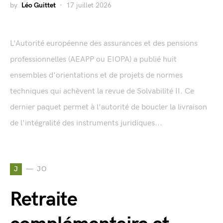
by
Léo Guittet
17 juillet 2026
L'Autorité européenne des assurances et des pensions
professionnelles (AEAPP ou EIOPA) a publié huit
ensembles d'orientations et de projets de normes
techniques qui achèvent la revue de Solvabilité II. Ce
dernier paquet permet à l'autorité de boucler la livraison
de l'intégralité des instruments juridiques...
J
JO
Retraite