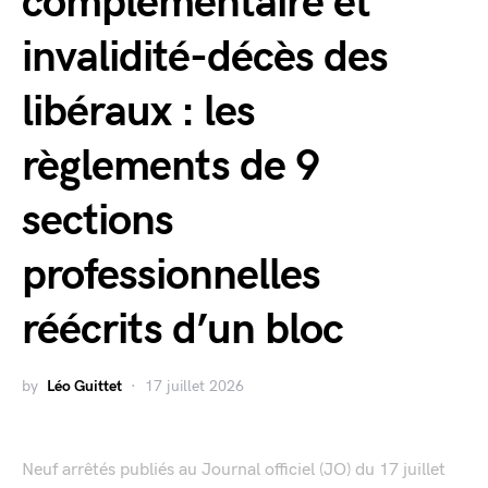
complémentaire et
invalidité-décès des
libéraux : les
règlements de 9
sections
professionnelles
réécrits d’un bloc
by
Léo Guittet
17 juillet 2026
Neuf arrêtés publiés au Journal officiel (JO) du 17 juillet