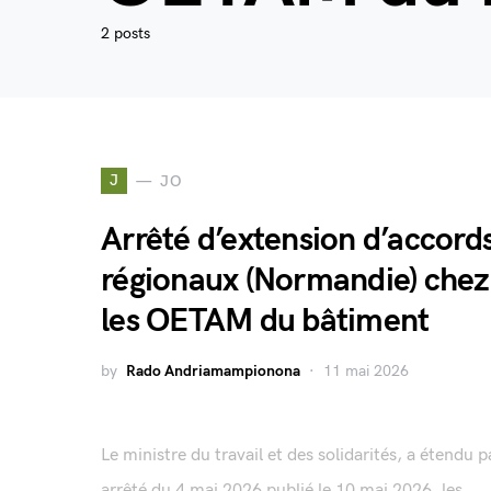
2 posts
J
JO
Arrêté d’extension d’accord
régionaux (Normandie) chez
les OETAM du bâtiment
by
Rado Andriamampionona
11 mai 2026
Le ministre du travail et des solidarités, a étendu p
arrêté du 4 mai 2026 publié le 10 mai 2026, les