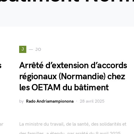
J
JO
s
Arrêté d’extension d’accords
régionaux (Normandie) chez
les OETAM du bâtiment
by
Rado Andriamampionona
28 avril 2025
ar
La ministre du travail, de la santé, des solidarités et
des familles, a étendu, par arrêté du 9 avril 2025,