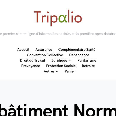
 le premier site en ligne d'information sociale, et la première open databas
Accueil
Assurance
Complémentaire Santé
Convention Collective
Dépendance
Droit du Travail
Juridique
Paritarisme
Prévoyance
Protection Sociale
Retraite
Autres
Panier
bâtiment Norm