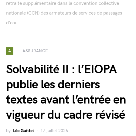
retraite supplémentaire dans la convention collective
nationale (CCN) des armateurs de services de passages
d’eau...
A
ASSURANCE
Solvabilité II : l’EIOPA
publie les derniers
textes avant l’entrée en
vigueur du cadre révisé
by
Léo Guittet
17 juillet 2026