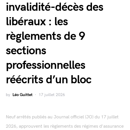
invalidité-décès des
libéraux : les
règlements de 9
sections
professionnelles
réécrits d’un bloc
by
Léo Guittet
17 juillet 2026
Neuf arrêtés publiés au Journal officiel (JO) du 17 juillet
2026, approuvent les règlements des régimes d'assurance