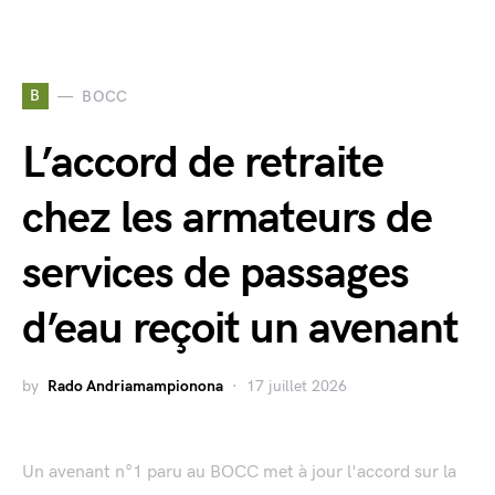
B
BOCC
L’accord de retraite
chez les armateurs de
services de passages
d’eau reçoit un avenant
by
Rado Andriamampionona
17 juillet 2026
Un avenant n°1 paru au BOCC met à jour l'accord sur la