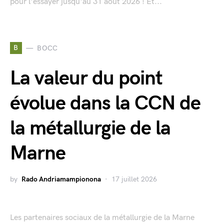
pour l'essayer jusqu'au 31 août 2026 ! Et...
B
BOCC
La valeur du point
évolue dans la CCN de
la métallurgie de la
Marne
by
Rado Andriamampionona
17 juillet 2026
Les partenaires sociaux de la métallurgie de la Marne