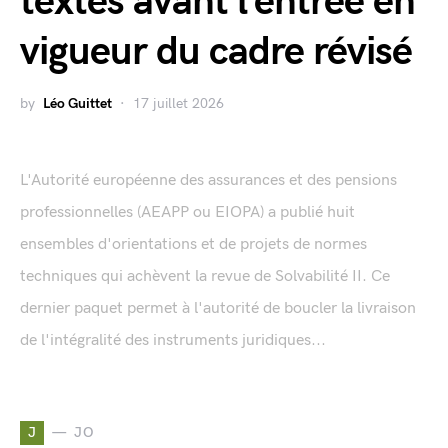
textes avant l’entrée en
vigueur du cadre révisé
by
Léo Guittet
17 juillet 2026
L'Autorité européenne des assurances et des pensions
professionnelles (AEAPP ou EIOPA) a publié huit
ensembles d'orientations et de projets de normes
techniques qui achèvent la revue de Solvabilité II. Ce
dernier paquet permet à l'autorité de boucler la livraison
de l'intégralité des instruments juridiques...
J
JO