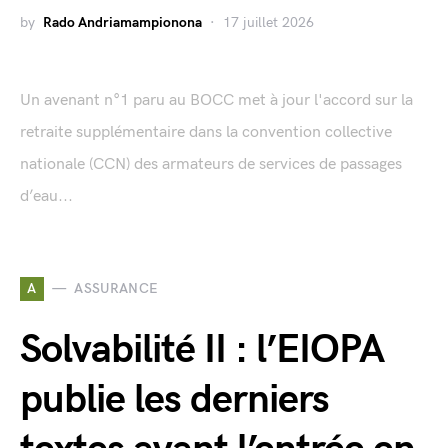
by
Rado Andriamampionona
17 juillet 2026
Un avenant n°1 paru au BOCC met à jour l'accord sur la
retraite supplémentaire dans la convention collective
nationale (CCN) des armateurs de services de passages
d’eau...
A
ASSURANCE
Solvabilité II : l’EIOPA
publie les derniers