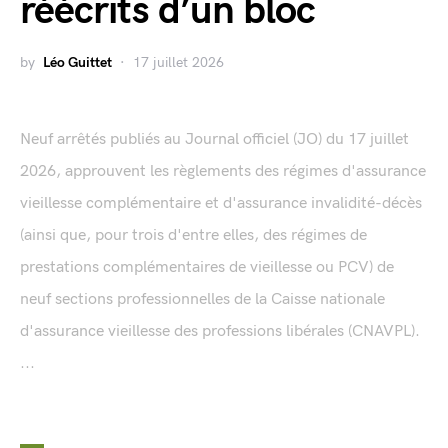
réécrits d’un bloc
by
Léo Guittet
17 juillet 2026
Neuf arrêtés publiés au Journal officiel (JO) du 17 juillet
2026, approuvent les règlements des régimes d'assurance
vieillesse complémentaire et d'assurance invalidité-décès
(ainsi que, pour trois d'entre elles, des régimes de
prestations complémentaires de vieillesse ou PCV) de
neuf sections professionnelles de la Caisse nationale
d'assurance vieillesse des professions libérales (CNAVPL).
...