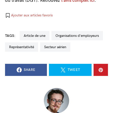
du travail (DGT). Retrouvez
l’avis complet ici
.
Ajouter aux articles favoris
TAGS:
Article de une
organisations d'employeurs
représentativité
secteur aérien
SHARE
TWEET