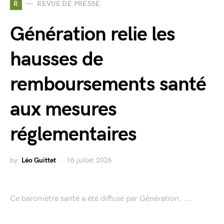
R
REVUE DE PRESSE
Génération relie les
hausses de
remboursements santé
aux mesures
réglementaires
by
Léo Guittet
16 juillet 2026
Ce baromètre santé a été diffusé par Génération. ...