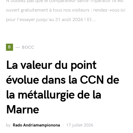
N'oubliez pas que le comparateur santé Triparator IA est
ouvert gratuitement à tous nos visiteurs : rendez-vous ici
pour l'essayer jusqu'au 31 août 2026 ! Et...
B
BOCC
La valeur du point
évolue dans la CCN de
la métallurgie de la
Marne
by
Rado Andriamampionona
17 juillet 2026