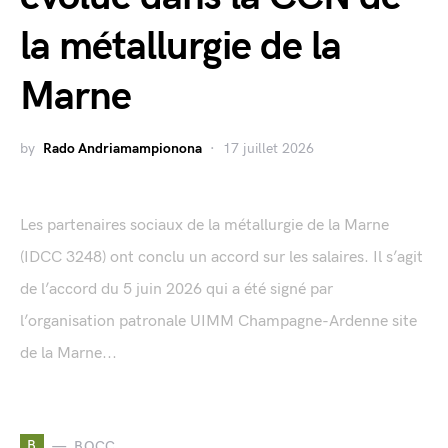
la métallurgie de la
Marne
by
Rado Andriamampionona
17 juillet 2026
Les partenaires sociaux de la métallurgie de la Marne
(IDCC 3248) ont conclu un accord sur les salaires. Il s’agit
de l’accord du 5 juin 2026 qui a été signé par
l’organisation patronale UIMM Champagne-Ardenne site
de la Marne...
B
BOCC