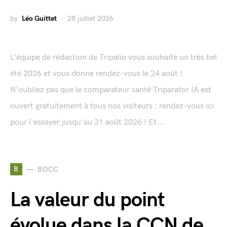
by
Léo Guittet
28 juillet 2026
L'équipe de rédaction de Tripalio vous souhaite un très bel
été 2026 et vous donne rendez-vous le 24 août !
N'oubliez pas que le comparateur santé Triparator IA est
ouvert gratuitement à tous nos visiteurs : rendez-vous ici
pour l'essayer jusqu'au 31 août 2026 ! Et...
B
BOCC
La valeur du point
évolue dans la CCN de