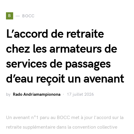
B
BOCC
L’accord de retraite
chez les armateurs de
services de passages
d’eau reçoit un avenant
by
Rado Andriamampionona
17 juillet 2026
Un avenant n°1 paru au BOCC met à jour l'accord sur la
retraite supplémentaire dans la convention collective