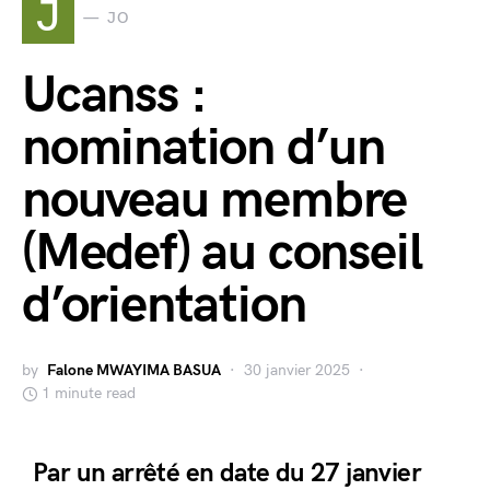
J
JO
Ucanss :
nomination d’un
nouveau membre
(Medef) au conseil
d’orientation
by
Falone MWAYIMA BASUA
30 janvier 2025
1 minute read
Par un arrêté en date du 27 janvier