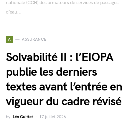
nationale (CCN) des armateurs de services de passages
d’eau...
A
ASSURANCE
Solvabilité II : l’EIOPA
publie les derniers
textes avant l’entrée en
vigueur du cadre révisé
by
Léo Guittet
17 juillet 2026