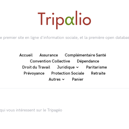
 le premier site en ligne d'information sociale, et la première open databas
Accueil
Assurance
Complémentaire Santé
Convention Collective
Dépendance
Droit du Travail
Juridique
Paritarisme
Prévoyance
Protection Sociale
Retraite
Autres
Panier
qui vous intéressent sur le Tripagéo