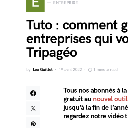
E
ENTREPRISE
Tuto : comment gé
entreprises qui vo
Tripagéo
by
Léo Guittet
19 avril 2022
1 minute read
Tous nos abonnés à la
gratuit au
nouvel outil
jusqu’à la fin de l’a
regardez notre vidéo t