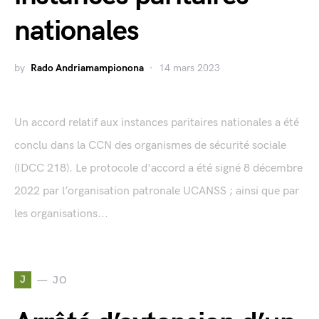
nationales
by
Rado Andriamampionona
14 mars 2023
Un accord relatif aux instances paritaires nationales a été
conclu dans la CCN des organismes de sécurité sociale
(IDCC 218). Le protocole d'accord a été signé 8 décembre
2022 par l’organisation patronale UCANSS ; ainsi que par
les organisations...
J
JO