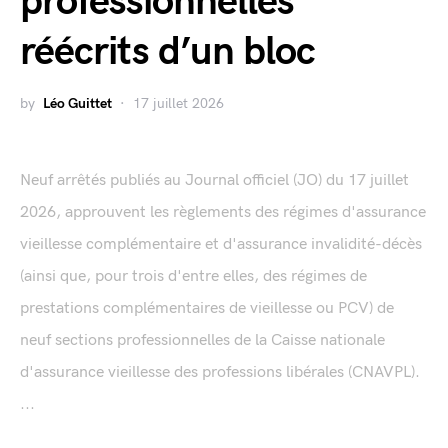
professionnelles
réécrits d’un bloc
by
Léo Guittet
17 juillet 2026
Neuf arrêtés publiés au Journal officiel (JO) du 17 juillet
2026, approuvent les règlements des régimes d'assurance
vieillesse complémentaire et d'assurance invalidité-décès
(ainsi que, pour trois d'entre elles, des régimes de
prestations complémentaires de vieillesse ou PCV) de
neuf sections professionnelles de la Caisse nationale
d'assurance vieillesse des professions libérales (CNAVPL).
...