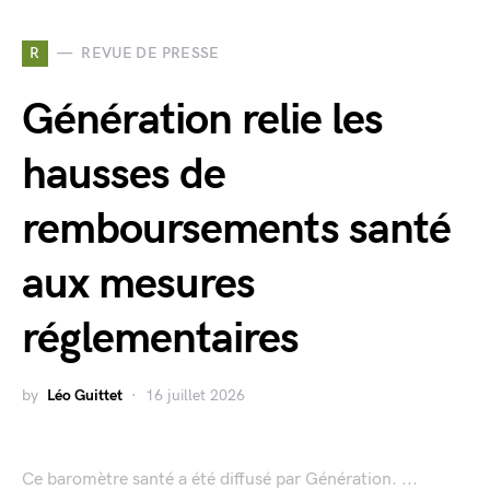
R
REVUE DE PRESSE
Génération relie les
hausses de
remboursements santé
aux mesures
réglementaires
by
Léo Guittet
16 juillet 2026
Ce baromètre santé a été diffusé par Génération. ...