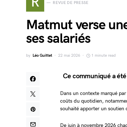
R
REVUE DE PRESSE
Matmut verse une
ses salariés
by
Léo Guittet
22 mai 2026
1 minute read
Ce communiqué a été 
Dans un contexte marqué par u
coûts du quotidien, notamme
souhaité apporter un soutien 
De juin à novembre 2026 chaq