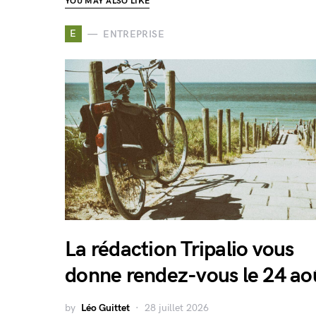
YOU MAY ALSO LIKE
E
ENTREPRISE
La rédaction Tripalio vous
donne rendez-vous le 24 ao
by
Léo Guittet
28 juillet 2026