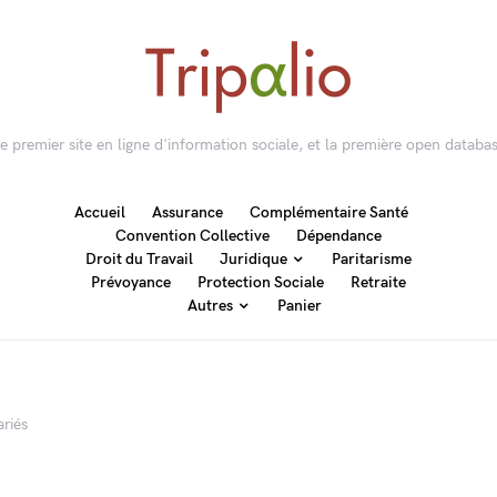
 le premier site en ligne d'information sociale, et la première open databas
Accueil
Assurance
Complémentaire Santé
Convention Collective
Dépendance
Droit du Travail
Juridique
Paritarisme
Prévoyance
Protection Sociale
Retraite
Autres
Panier
riés