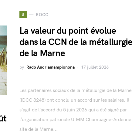
B
BOCC
La valeur du point évolue
dans la CCN de la métallurgie
de la Marne
by
Rado Andriamampionona
17 juillet 2026
Les partenaires sociaux de la métallurgie de la Marne
(IDCC 3248) ont conclu un accord sur les salaires. Il
s’agit de l’accord du 5 juin 2026 qui a été signé par
ût
l’organisation patronale UIMM Champagne-Ardenne
site de la Marne...