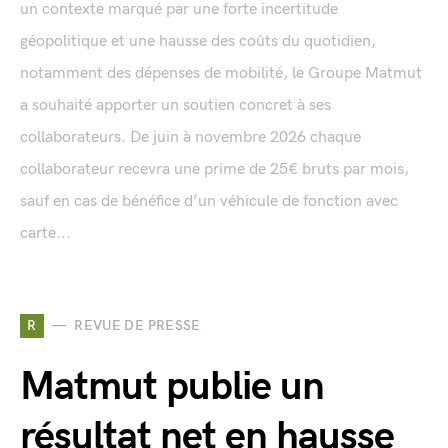
un contexte marqué par une forte incertitude
géopolitique et une hausse des coûts du quotidien,
notamment des dépenses de mobilité, le Groupe Matmut
a souhaité apporter un soutien concret à ses
collaborateurs. De juin à novembre 2026 chaque
collaborateur recevra une prime de 25€ bruts par mois,
sauf en cas de bénéfice d’un véhicule de fonction avec
carte...
R
REVUE DE PRESSE
Matmut publie un
résultat net en hausse