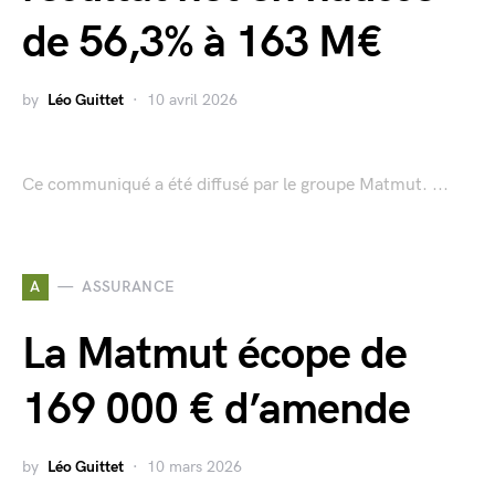
de 56,3% à 163 M€
by
Léo Guittet
10 avril 2026
Ce communiqué a été diffusé par le groupe Matmut. ...
A
ASSURANCE
La Matmut écope de
169 000 € d’amende
by
Léo Guittet
10 mars 2026