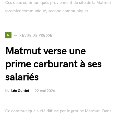
Ces deux communiqués proviennent du site de la Matmut
(premier communiqué, second communiqué). ...
R
REVUE DE PRESSE
Matmut verse une
prime carburant à ses
salariés
by
Léo Guittet
22 mai 2026
Ce communiqué a été diffusé par le groupe Matmut. Dans