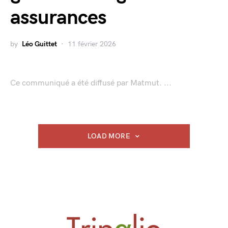
assurances
by
Léo Guittet
11 février 2026
Ce communiqué a été diffusé par Matmut. ...
LOAD MORE