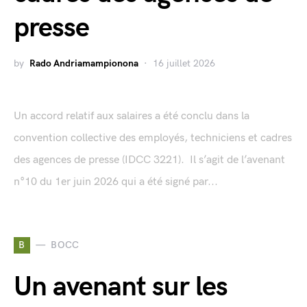
presse
by
Rado Andriamampionona
16 juillet 2026
Un accord relatif aux salaires a été conclu dans la
convention collective des employés, techniciens et cadres
des agences de presse (IDCC 3221). Il s’agit de l’avenant
n°10 du 1er juin 2026 qui a été signé par...
B
BOCC
Un avenant sur les