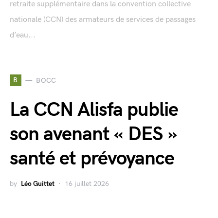
retraite supplémentaire dans la convention collective
nationale (CCN) des armateurs de services de passages
d’eau...
B
BOCC
La CCN Alisfa publie
son avenant « DES »
santé et prévoyance
by
Léo Guittet
16 juillet 2026