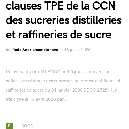
clauses TPE de la CCN
des sucreries distilleries
et raffineries de sucre
by
Rado Andriamampionona
16 juillet 2026
Un avenant paru AU BOCC met à jour la convention
collective nationale des sucreries, sucreries-distilleries et
raffineries de sucre du 31 janvier 2008 (IDCC 2728). Il a
été signé le 16 avril 2026 par...
B
BOCC