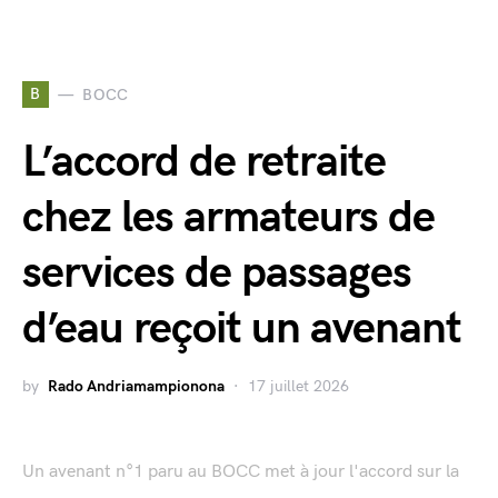
B
BOCC
L’accord de retraite
chez les armateurs de
services de passages
d’eau reçoit un avenant
by
Rado Andriamampionona
17 juillet 2026
Un avenant n°1 paru au BOCC met à jour l'accord sur la