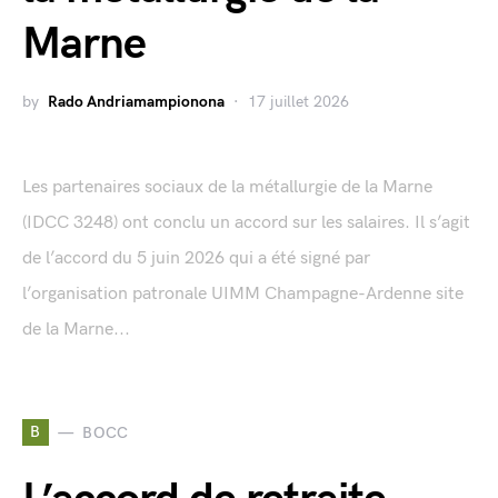
Marne
by
Rado Andriamampionona
17 juillet 2026
Les partenaires sociaux de la métallurgie de la Marne
(IDCC 3248) ont conclu un accord sur les salaires. Il s’agit
de l’accord du 5 juin 2026 qui a été signé par
l’organisation patronale UIMM Champagne-Ardenne site
de la Marne...
B
BOCC