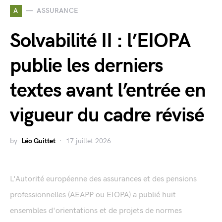
A
ASSURANCE
Solvabilité II : l’EIOPA
publie les derniers
textes avant l’entrée en
vigueur du cadre révisé
by
Léo Guittet
17 juillet 2026
L'Autorité européenne des assurances et des pensions
professionnelles (AEAPP ou EIOPA) a publié huit
ensembles d'orientations et de projets de normes