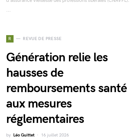
d'assurance vieillesse des professions libérales (CNAVPL).
...
R
REVUE DE PRESSE
Génération relie les
hausses de
remboursements santé
aux mesures
réglementaires
by
Léo Guittet
16 juillet 2026