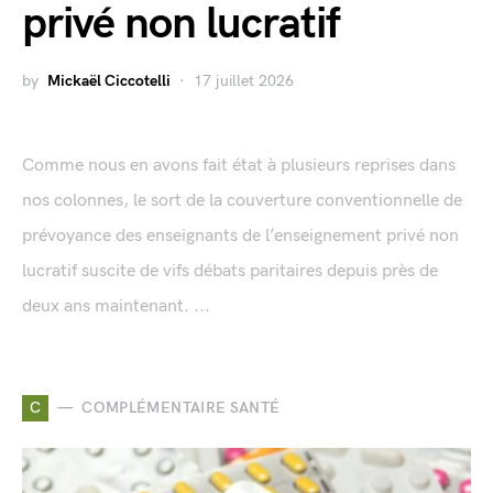
privé non lucratif
by
Mickaël Ciccotelli
17 juillet 2026
Comme nous en avons fait état à plusieurs reprises dans
nos colonnes, le sort de la couverture conventionnelle de
prévoyance des enseignants de l’enseignement privé non
lucratif suscite de vifs débats paritaires depuis près de
deux ans maintenant. ...
C
COMPLÉMENTAIRE SANTÉ