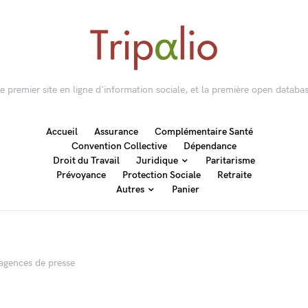
 le premier site en ligne d'information sociale, et la première open databas
Accueil
Assurance
Complémentaire Santé
Convention Collective
Dépendance
Droit du Travail
Juridique
Paritarisme
Prévoyance
Protection Sociale
Retraite
Autres
Panier
’agences de presse