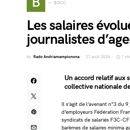
B
BOCC
Les salaires évolu
journalistes d’ag
by
Rado Andriamampionona
27 août 2024
1 mi
Un accord relatif aux 
collective nationale de
Il s’agit de l’avenant n°3 du 9 
d’employeurs Fédération Franç
syndicats de salariés F3C-CF
barèmes de salaires minima ga