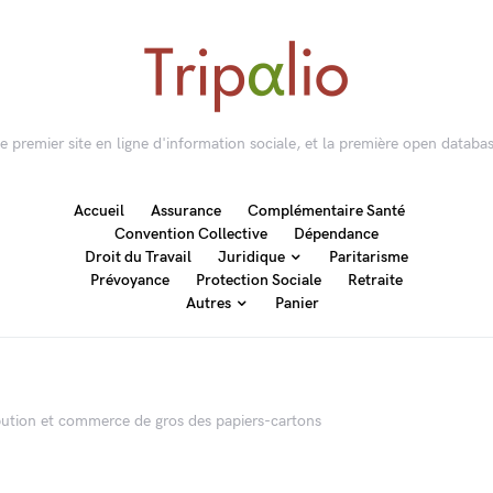
 le premier site en ligne d'information sociale, et la première open databas
Accueil
Assurance
Complémentaire Santé
Convention Collective
Dépendance
Droit du Travail
Juridique
Paritarisme
Prévoyance
Protection Sociale
Retraite
Autres
Panier
ribution et commerce de gros des papiers-cartons