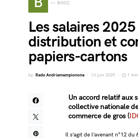
B
BOCC
Les salaires 2025
distribution et c
papiers-cartons
by
Rado Andriamampionona
13 juin 2025
1 min
Un accord relatif aux 
collective nationale d
commerce de gros (
ID
Il s’agit de l’avenant n°12 du