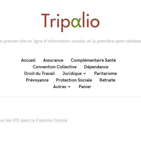
 le premier site en ligne d'information sociale, et la première open databas
Accueil
Assurance
Complémentaire Santé
Convention Collective
Dépendance
Droit du Travail
Juridique
Paritarisme
Prévoyance
Protection Sociale
Retraite
Autres
Panier
our les IPD dans la Franche-Comté