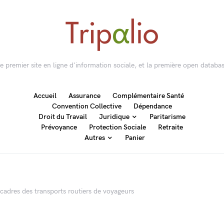
 le premier site en ligne d'information sociale, et la première open databas
Accueil
Assurance
Complémentaire Santé
Convention Collective
Dépendance
Droit du Travail
Juridique
Paritarisme
Prévoyance
Protection Sociale
Retraite
Autres
Panier
 cadres des transports routiers de voyageurs