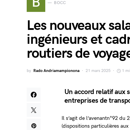
B
BOCC
Les nouveaux sala
ingénieurs et cad
routiers de voyag
by
Rado Andriamampionona
21 mars 2025
1 mi
Un accord relatif aux 
entreprises de transpo
Il s’agit de l’avenantn°92 du 
(dispositions particulières au