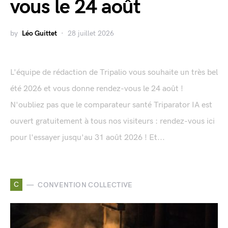
vous le 24 août
by
Léo Guittet
28 juillet 2026
L'équipe de rédaction de Tripalio vous souhaite un très bel
été 2026 et vous donne rendez-vous le 24 août !
N'oubliez pas que le comparateur santé Triparator IA est
ouvert gratuitement à tous nos visiteurs : rendez-vous ici
pour l'essayer jusqu'au 31 août 2026 ! Et...
C
CONVENTION COLLECTIVE