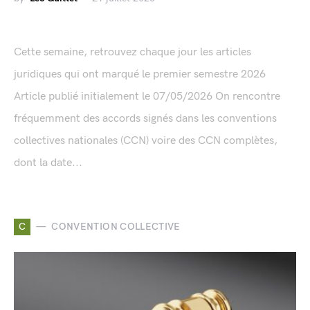
Cette semaine, retrouvez chaque jour les articles
juridiques qui ont marqué le premier semestre 2026
Article publié initialement le 07/05/2026 On rencontre
fréquemment des accords signés dans les conventions
collectives nationales (CCN) voire des CCN complètes,
dont la date...
C
CONVENTION COLLECTIVE