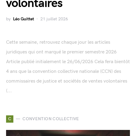
volontaires
by
Léo Guittet
21 juillet 2026
Cette semaine, retrouvez chaque jour les articles
juridiques qui ont marqué le premier semestre 2026
Article publié initialement le 26/06/2026 Cela fera bientôt
4 ans que la convention collective nationale (CCN) des
commissaires de justice et sociétés de ventes volontaires
(...
C
CONVENTION COLLECTIVE