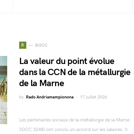
B
BOCC
La valeur du point évolue
dans la CCN de la métallurgie
de la Marne
by
Rado Andriamampionona
17 juillet 2026
Les partenaires sociaux de la métallurgie de la Marne
(IDCC 3248) ont conclu un accord sur les salaires. Il