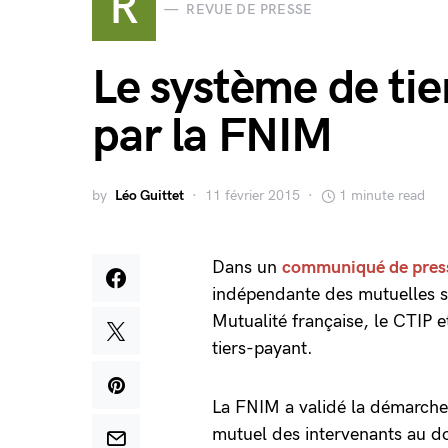
R
REVUE DE PRESSE
Le système de ti
par la FNIM
by
Léo Guittet
11 février 2015
1 minute read
Dans un
communiqué de pres
indépendante des mutuelles s’
Mutualité française, le CTIP e
tiers-payant.
La FNIM a validé la démarche 
mutuel des intervenants au d