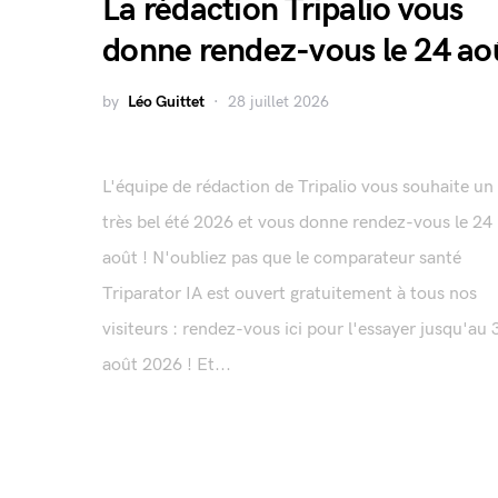
La rédaction Tripalio vous
donne rendez-vous le 24 ao
by
Léo Guittet
28 juillet 2026
L'équipe de rédaction de Tripalio vous souhaite un
très bel été 2026 et vous donne rendez-vous le 24
août ! N'oubliez pas que le comparateur santé
Triparator IA est ouvert gratuitement à tous nos
visiteurs : rendez-vous ici pour l'essayer jusqu'au 
août 2026 ! Et...