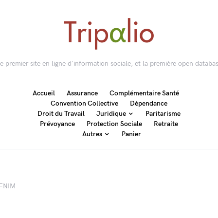
 le premier site en ligne d'information sociale, et la première open databas
Accueil
Assurance
Complémentaire Santé
Convention Collective
Dépendance
Droit du Travail
Juridique
Paritarisme
Prévoyance
Protection Sociale
Retraite
Autres
Panier
 FNIM