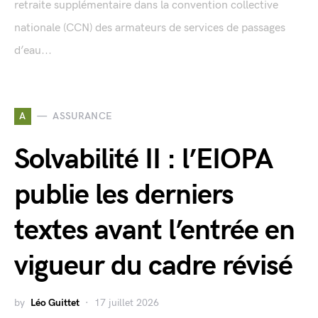
retraite supplémentaire dans la convention collective
nationale (CCN) des armateurs de services de passages
d’eau...
A
ASSURANCE
Solvabilité II : l’EIOPA
publie les derniers
textes avant l’entrée en
vigueur du cadre révisé
by
Léo Guittet
17 juillet 2026