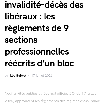
invalidité-décès des
libéraux : les
règlements de 9
sections
professionnelles
réécrits d’un bloc
by
Léo Guittet
17 juillet 2026
Neuf arrêtés publiés au Journal officiel (JO) du 17 juillet
2026, approuvent les règlements des régimes d'assurance