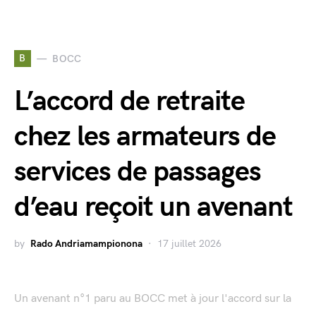
B
BOCC
L’accord de retraite
chez les armateurs de
services de passages
d’eau reçoit un avenant
by
Rado Andriamampionona
17 juillet 2026
Un avenant n°1 paru au BOCC met à jour l'accord sur la