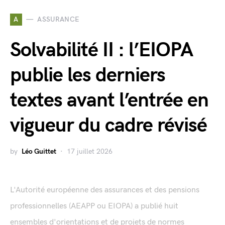
A
ASSURANCE
Solvabilité II : l’EIOPA
publie les derniers
textes avant l’entrée en
vigueur du cadre révisé
by
Léo Guittet
17 juillet 2026
L'Autorité européenne des assurances et des pensions
professionnelles (AEAPP ou EIOPA) a publié huit
ensembles d'orientations et de projets de normes