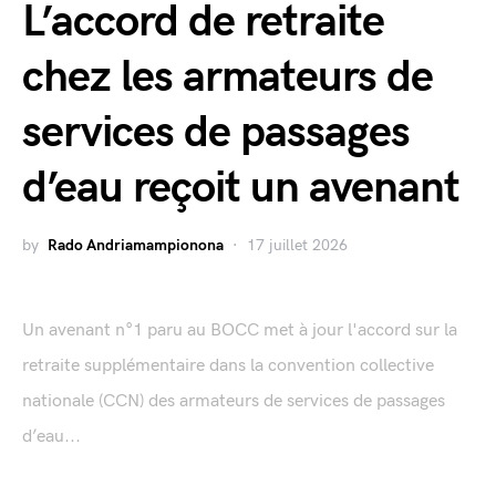
L’accord de retraite
chez les armateurs de
services de passages
d’eau reçoit un avenant
by
Rado Andriamampionona
17 juillet 2026
Un avenant n°1 paru au BOCC met à jour l'accord sur la
retraite supplémentaire dans la convention collective
nationale (CCN) des armateurs de services de passages
d’eau...