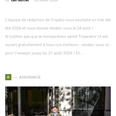
by
Léo Guittet
28 juillet 2026
L'équipe de rédaction de Tripalio vous souhaite un très bel
été 2026 et vous donne rendez-vous le 24 août !
N'oubliez pas que le comparateur santé Triparator IA est
ouvert gratuitement à tous nos visiteurs : rendez-vous ici
pour l'essayer jusqu'au 31 août 2026 ! Et...
A
ASSURANCE