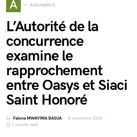
A
ASSURANCE
L’Autorité de la
concurrence
examine le
rapprochement
entre Oasys et Siaci
Saint Honoré
by
Falone MWAYIMA BASUA
8 novembre 2024
1 minute read