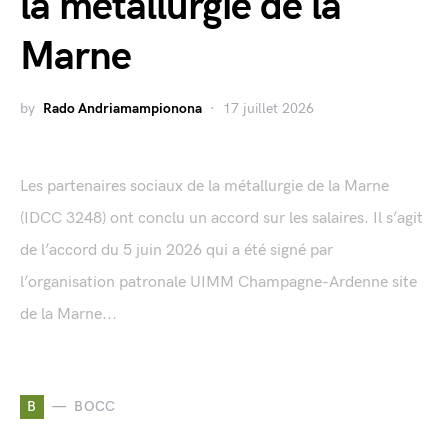
la métallurgie de la
Marne
by
Rado Andriamampionona
17 juillet 2026
Les partenaires sociaux de la métallurgie de la Marne
(IDCC 3248) ont conclu un accord sur les salaires. Il s’agit
de l’accord du 5 juin 2026 qui a été signé par
l’organisation patronale UIMM Champagne-Ardenne site
de la Marne...
B
BOCC