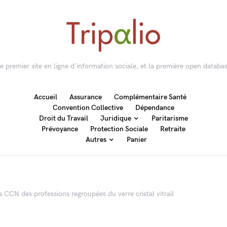
 le premier site en ligne d'information sociale, et la première open databas
Accueil
Assurance
Complémentaire Santé
Convention Collective
Dépendance
Droit du Travail
Juridique
Paritarisme
Prévoyance
Protection Sociale
Retraite
Autres
Panier
a CCN des professions regroupées du verre cristal vitrail