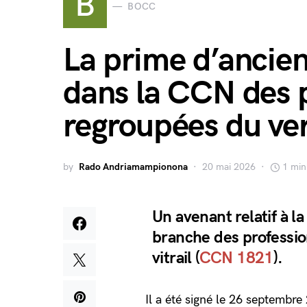
B
BOCC
La prime d’ancien
dans la CCN des 
regroupées du verr
by
Rado Andriamampionona
20 mai 2026
1 min
Un avenant relatif à l
branche des profession
vitrail (
CCN 1821
).
Il a été signé le 26 septembre