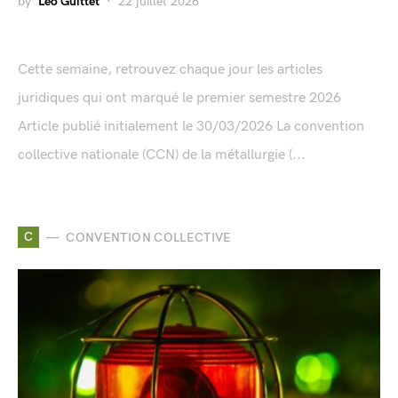
by
Léo Guittet
22 juillet 2026
Cette semaine, retrouvez chaque jour les articles
juridiques qui ont marqué le premier semestre 2026
Article publié initialement le 30/03/2026 La convention
collective nationale (CCN) de la métallurgie (...
C
CONVENTION COLLECTIVE