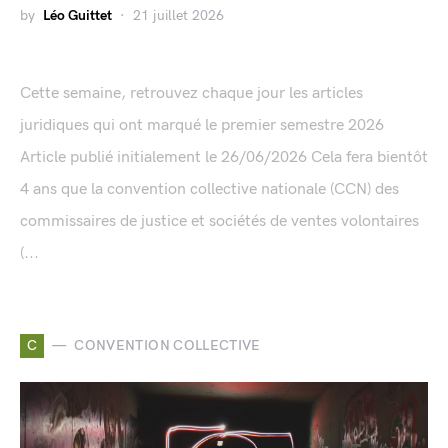
by
Léo Guittet
21 juillet 2026
Cette semaine, retrouvez chaque jour les articles
juridiques qui ont marqué le premier semestre 2026
Article publié initialement le 26/06/2026 Cela fera bientôt
4 ans que la convention collective nationale (CCN) des
commissaires de justice et sociétés de ventes volontaires
(...
C
CONVENTION COLLECTIVE