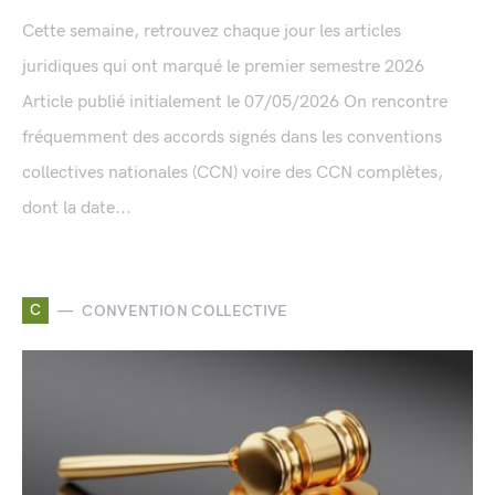
Cette semaine, retrouvez chaque jour les articles
juridiques qui ont marqué le premier semestre 2026
Article publié initialement le 07/05/2026 On rencontre
fréquemment des accords signés dans les conventions
collectives nationales (CCN) voire des CCN complètes,
dont la date...
C
CONVENTION COLLECTIVE