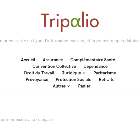
 le premier site en ligne d'information sociale, et la première open databas
Accueil
Assurance
Complémentaire Santé
Convention Collective
Dépendance
Droit du Travail
Juridique
Paritarisme
Prévoyance
Protection Sociale
Retraite
Autres
Panier
u communisme à la française