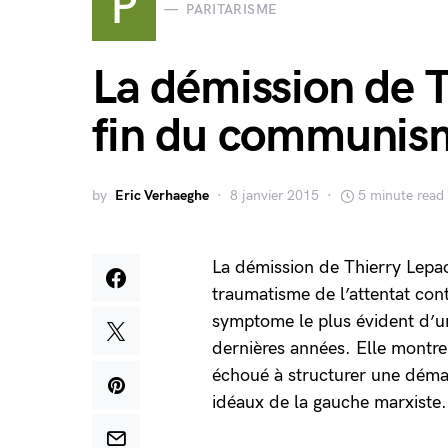
P
PARITARISME
La démission de T
fin du communism
by
Eric Verhaeghe
8 janvier 2015
5 minute read
La démission de Thierry Lepao
traumatisme de l’attentat co
symptome le plus évident d’un
dernières années. Elle montre
échoué à structurer une démar
idéaux de la gauche marxiste