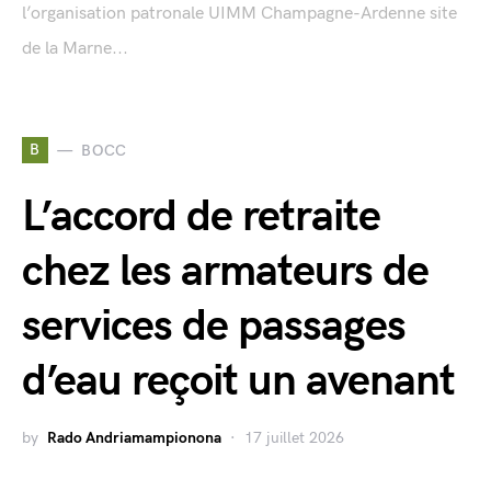
l’organisation patronale UIMM Champagne-Ardenne site
de la Marne...
B
BOCC
L’accord de retraite
chez les armateurs de
services de passages
d’eau reçoit un avenant
by
Rado Andriamampionona
17 juillet 2026