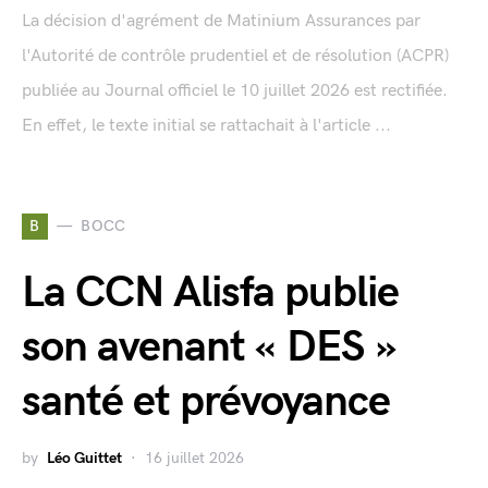
La décision d'agrément de Matinium Assurances par
l'Autorité de contrôle prudentiel et de résolution (ACPR)
publiée au Journal officiel le 10 juillet 2026 est rectifiée.
En effet, le texte initial se rattachait à l'article ...
B
BOCC
La CCN Alisfa publie
son avenant « DES »
santé et prévoyance
by
Léo Guittet
16 juillet 2026