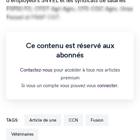
d’employeurs SNVEL et les syndicats de salariés
FSPSS FO, CFDT Agri Agro, CFE-CGC Agro, Unsa
Fessad et FNAF CGT.
Ce contenu est réservé aux
abonnés
Contactez-nous
pour accéder à tous nos articles
premium
Si vous un compte vous pouvez vous
connecter.
TAGS:
Article de une
CCN
fusion
vétérinaires