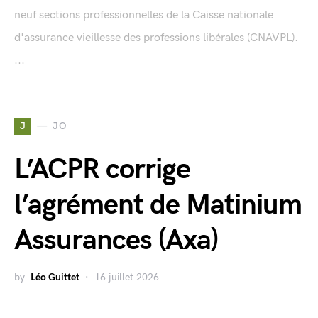
neuf sections professionnelles de la Caisse nationale
d'assurance vieillesse des professions libérales (CNAVPL).
...
J
JO
L’ACPR corrige
l’agrément de Matinium
Assurances (Axa)
by
Léo Guittet
16 juillet 2026