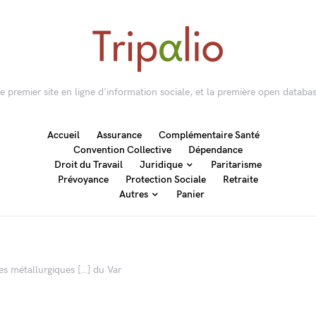
 le premier site en ligne d'information sociale, et la première open databas
Accueil
Assurance
Complémentaire Santé
Convention Collective
Dépendance
Droit du Travail
Juridique
Paritarisme
Prévoyance
Protection Sociale
Retraite
Autres
Panier
es métallurgiques […] du Var