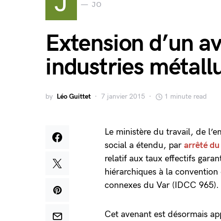
J
JO
Extension d’un av
industries métall
by
Léo Guittet
7 janvier 2015
1 minute read
Le ministère du travail, de l’
social a étendu, par
arrêté d
relatif aux taux effectifs gar
hiérarchiques à la convention 
connexes du Var (IDCC 965)
Cet avenant est désormais appl