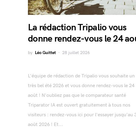
La rédaction Tripalio vous
donne rendez-vous le 24 ao
by
Léo Guittet
28 juillet 2026
L'équipe de rédaction de Tripalio vous souhaite un
très bel été 2026 et vous donne rendez-vous le 24
août ! N'oubliez pas que le comparateur santé
Triparator IA est ouvert gratuitement à tous nos
visiteurs : rendez-vous ici pour l'essayer jusqu'au 
août 2026 ! Et...