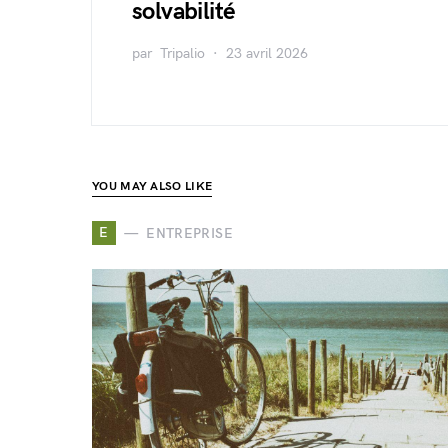
solvabilité
par
Tripalio
23 avril 2026
YOU MAY ALSO LIKE
E
ENTREPRISE