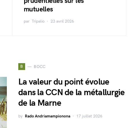
prudentielles sur les
mutuelles
par
Tripalio
23 avril 2026
B
BOCC
La valeur du point évolue
dans la CCN de la métallurgie
de la Marne
by
Rado Andriamampionona
17 juillet 2026