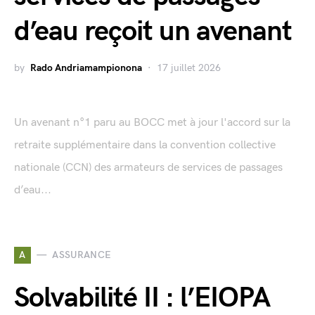
d’eau reçoit un avenant
by
Rado Andriamampionona
17 juillet 2026
Un avenant n°1 paru au BOCC met à jour l'accord sur la
retraite supplémentaire dans la convention collective
nationale (CCN) des armateurs de services de passages
d’eau...
A
ASSURANCE
Solvabilité II : l’EIOPA