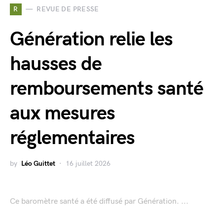
R
REVUE DE PRESSE
Génération relie les
hausses de
remboursements santé
aux mesures
réglementaires
by
Léo Guittet
16 juillet 2026
Ce baromètre santé a été diffusé par Génération. ...