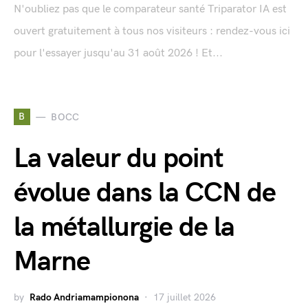
N'oubliez pas que le comparateur santé Triparator IA est
ouvert gratuitement à tous nos visiteurs : rendez-vous ici
pour l'essayer jusqu'au 31 août 2026 ! Et...
B
BOCC
La valeur du point
évolue dans la CCN de
la métallurgie de la
Marne
by
Rado Andriamampionona
17 juillet 2026