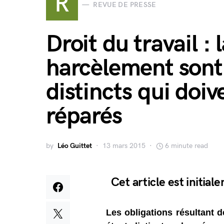
R
REVUE DE PRESSE
Droit du travail : 
harcèlement sont
distincts qui doi
réparés
by
Léo Guittet
13 mars 2015
6 minute read
Cet article est initia
Les obligations résultant d