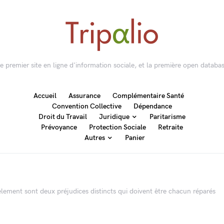
 le premier site en ligne d'information sociale, et la première open databas
Accueil
Assurance
Complémentaire Santé
Convention Collective
Dépendance
Droit du Travail
Juridique
Paritarisme
Prévoyance
Protection Sociale
Retraite
Autres
Panier
rcèlement sont deux préjudices distincts qui doivent être chacun réparés