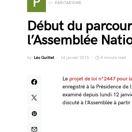
P
PARITARISME
Début du parcours
l’Assemblée Nati
by
Léo Guittet
14 janvier 2015
4 minute read
Le
projet de loi n°2447 pour l
enregistré à la Présidence de
examiné depuis lundi 12 janvi
discuté à l’Assemblée à partir