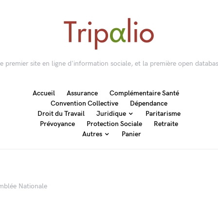
 le premier site en ligne d'information sociale, et la première open databas
Accueil
Assurance
Complémentaire Santé
Convention Collective
Dépendance
Droit du Travail
Juridique
Paritarisme
Prévoyance
Protection Sociale
Retraite
Autres
Panier
emblée Nationale