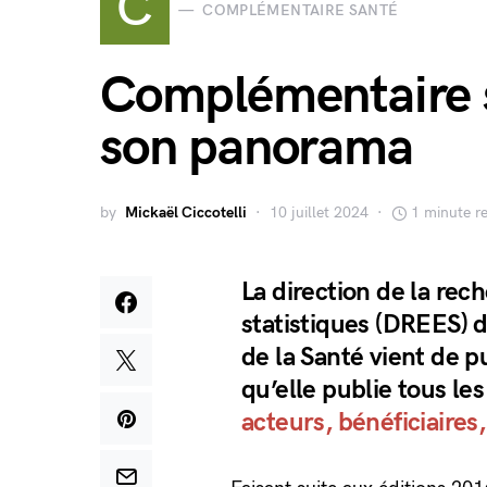
C
COMPLÉMENTAIRE SANTÉ
Complémentaire s
son panorama
by
Mickaël Ciccotelli
10 juillet 2024
1 minute r
La direction de la rec
statistiques (DREES) d
de la Santé vient de p
qu’elle publie tous le
acteurs, bénéficiaires,