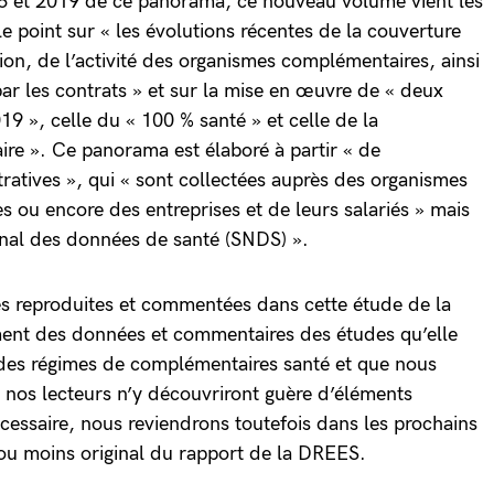
16 et 2019 de ce panorama, ce nouveau volume vient les
t le point sur « les évolutions récentes de la couverture
on, de l’activité des organismes complémentaires, ainsi
ar les contrats » et sur la mise en œuvre de « deux
9 », celle du « 100 % santé » et celle de la
ire ». Ce panorama est élaboré à partir « de
atives », qui « sont collectées auprès des organismes
ou encore des entreprises et de leurs salariés » mais
nal des données de santé (SNDS) ».
s reproduites et commentées dans cette étude de la
ent des données et commentaires des études qu’elle
 des régimes de complémentaires santé et que nous
nos lecteurs n’y découvriront guère d’éléments
écessaire, nous reviendrons toutefois dans les prochains
s ou moins original du rapport de la DREES.