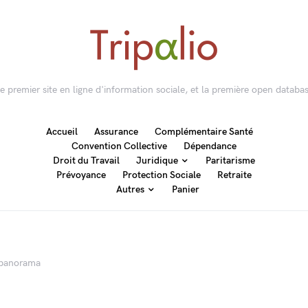
 le premier site en ligne d'information sociale, et la première open databas
Accueil
Assurance
Complémentaire Santé
Convention Collective
Dépendance
Droit du Travail
Juridique
Paritarisme
Prévoyance
Protection Sociale
Retraite
Autres
Panier
 panorama