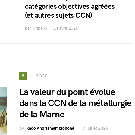
catégories objectives agréées
(et autres sujets CCN)
par
Tripalio
24 avril 2026
B
BOCC
La valeur du point évolue
dans la CCN de la métallurgie
de la Marne
by
Rado Andriamampionona
17 juillet 2026