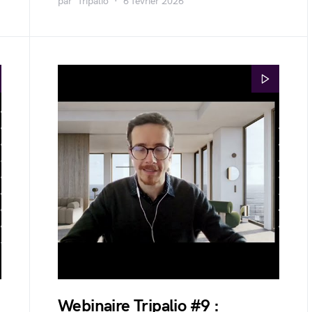
par
Tripalio
6 février 2026
Webinaire Tripalio #9 :