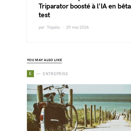
Triparator boosté à l'IA en bêta
test
par
Tripalio
29 mai 2026
YOU MAY ALSO LIKE
E
ENTREPRISE