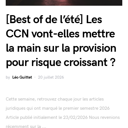
[Best of de l’été] Les
CCN vont-elles mettre
la main sur la provision
pour risque croissant ?
by
Léo Guittet
20 juillet 2026
Cette semaine, retrouvez chaque jour les articles
juridiques qui ont marqué le premier semestre 2026
Article publié initialement le 23/02/2026 Nous revenions
récemment sur la ...